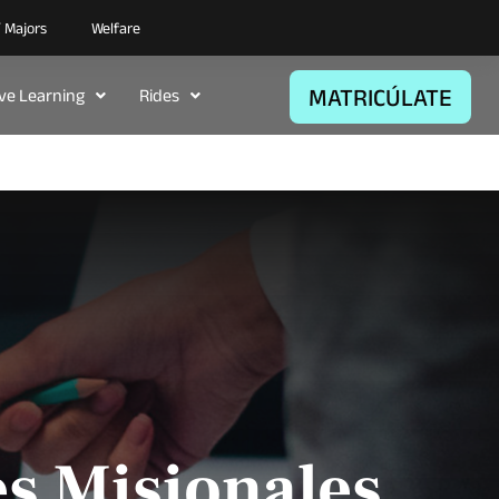
/ Majors
Welfare
MATRICÚLATE
ive Learning
Rides
s Misionales