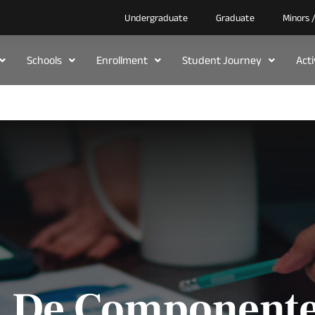
Undergraduate
Graduate
Minors 
Schools
Enrollment
Student Journey
Act
n De Componente