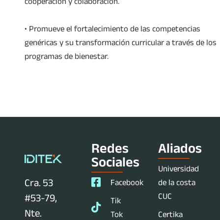
cooperación y colaboración.
• Promueve el fortalecimiento de las competencias
genéricas y su transformación curricular a través de los
programas de bienestar.
Redes
Aliados
Sociales
Universidad
Cra. 53
Facebook
de la costa
CUC
#53-79,
Tik
Nte.
Tok
Certika