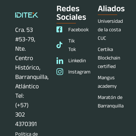
Redes
Aliados
Sociales
Universidad
Cra. 53
Facebook
de la costa
CUC
#53-79,
Tik
Nte.
Tok
Certika
Centro
Blockchain
Linkedin
certified
Histórico,
Instagram
Barranquilla,
Mangus
Atlántico
academy
Tel:
Maratón de
(+57)
Barranquilla
302
4370391
Política de