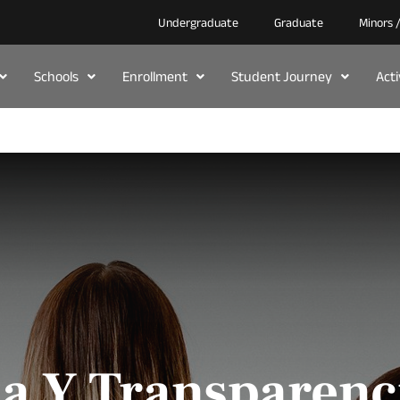
Undergraduate
Graduate
Minors 
Schools
Enrollment
Student Journey
Act
a Y Transparenc