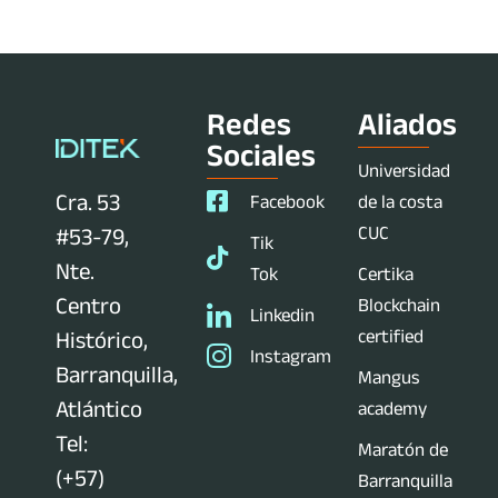
Redes
Aliados
Sociales
Universidad
Cra. 53
Facebook
de la costa
CUC
#53-79,
Tik
Nte.
Tok
Certika
Centro
Blockchain
Linkedin
certified
Histórico,
Instagram
Barranquilla,
Mangus
Atlántico
academy
Tel:
Maratón de
(+57)
Barranquilla