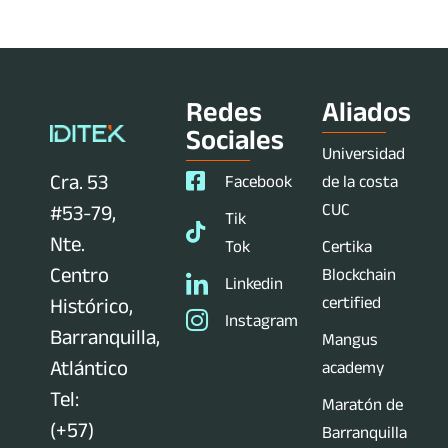
Redes
Aliados
Sociales
Universidad
Cra. 53
Facebook
de la costa
CUC
#53-79,
Tik
Nte.
Tok
Certika
Centro
Blockchain
Linkedin
certified
Histórico,
Instagram
Barranquilla,
Mangus
Atlántico
academy
Tel:
Maratón de
(+57)
Barranquilla