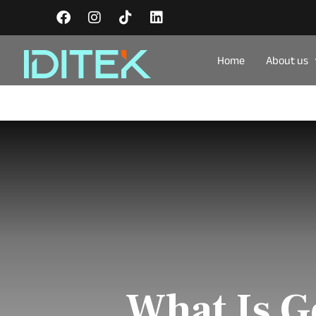
Home
About us
What Is G