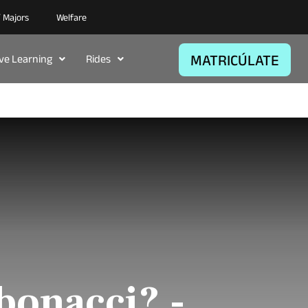
/ Majors
Welfare
MATRICÚLATE
ive Learning
Rides
bonacci? -