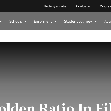
Undergraduate
Graduate
Minors 
Schools
Enrollment
Student Journey
Act
olden Ratio In Fi