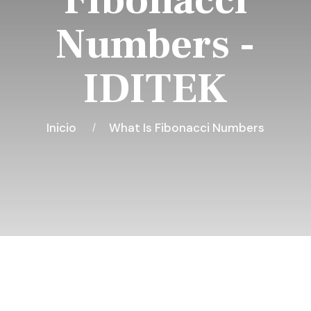
Fibonacci
Numbers -
IDITEK
Inicio
What Is Fibonacci Numbers