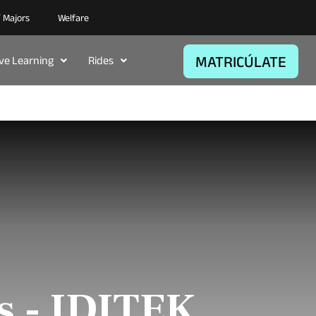
/ Majors
Welfare
MATRICÚLATE
ive Learning
Rides
s - IDITEK