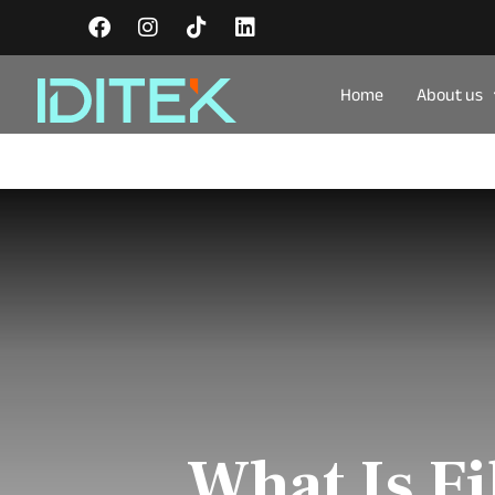
Home
About us
What Is F