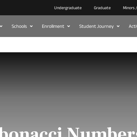
Undergraduate
Graduate
Minors 
Schools
Enrollment
Student Journey
Act
ibonacci Number