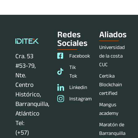
Redes
Aliados
Sociales
Universidad
Cra. 53
Facebook
de la costa
CUC
#53-79,
Tik
Nte.
Tok
Certika
Centro
Blockchain
Linkedin
certified
Histórico,
Instagram
Barranquilla,
Mangus
Atlántico
academy
Tel:
Maratón de
(+57)
Barranquilla