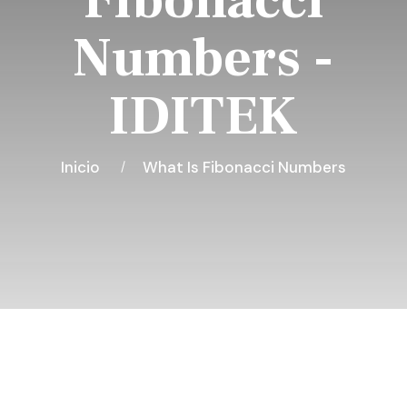
Fibonacci
Numbers -
IDITEK
Inicio
What Is Fibonacci Numbers