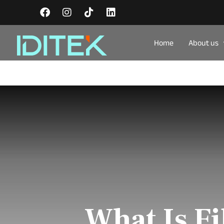
Home
About us
What Is F