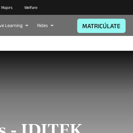
/ Majors
Welfare
MATRICÚLATE
ive Learning
Rides
s - IDITEK