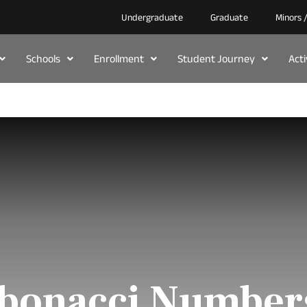
Undergraduate
Graduate
Minors 
Schools
Enrollment
Student Journey
Act
ibonacci Number