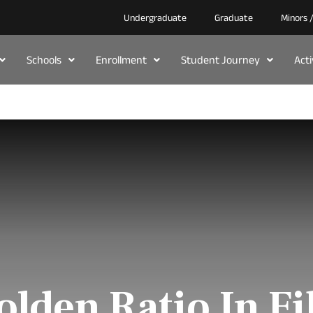
Undergraduate
Graduate
Minors 
Schools
Enrollment
Student Journey
Act
olden Ratio In Fi