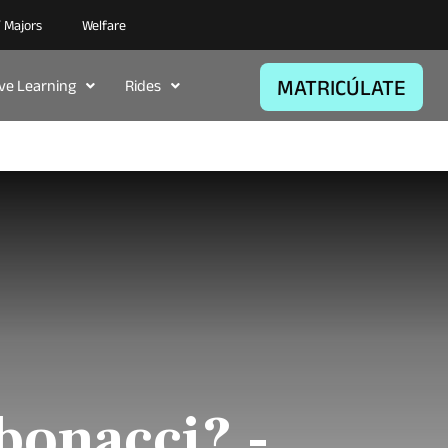
/ Majors
Welfare
MATRICÚLATE
ive Learning
Rides
bonacci? -