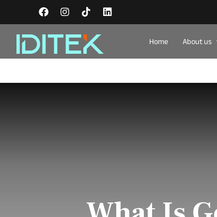
Home
About us
What Is G