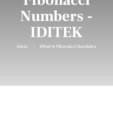
Fibonacci
Numbers -
IDITEK
Inicio
What Is Fibonacci Numbers