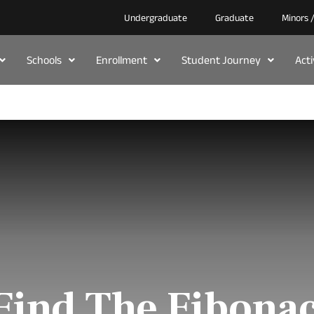
Undergraduate
Graduate
Minors 
Schools
Enrollment
Student Journey
Act
ind The Fibona