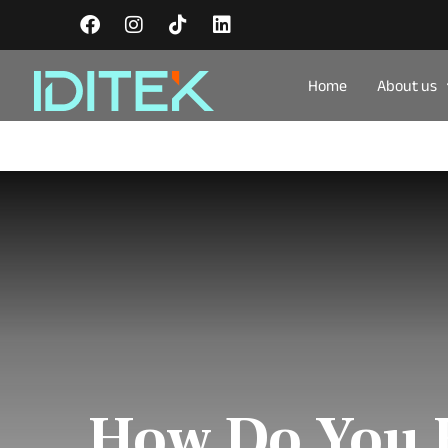
Home
About us
How Do You F