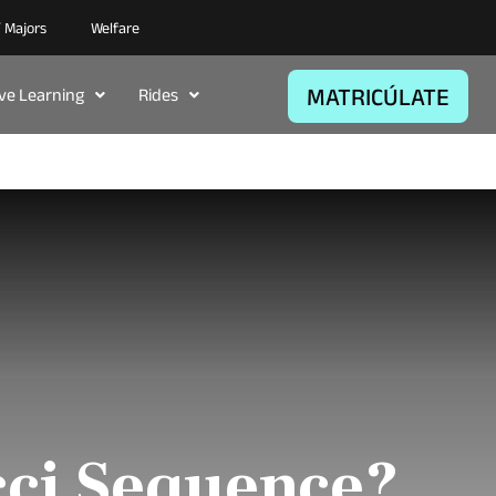
/ Majors
Welfare
MATRICÚLATE
ive Learning
Rides
cci Sequence?