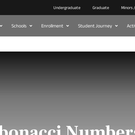
Undergraduate
Graduate
Minors 
Schools
Enrollment
Student Journey
Act
ibonacci Number