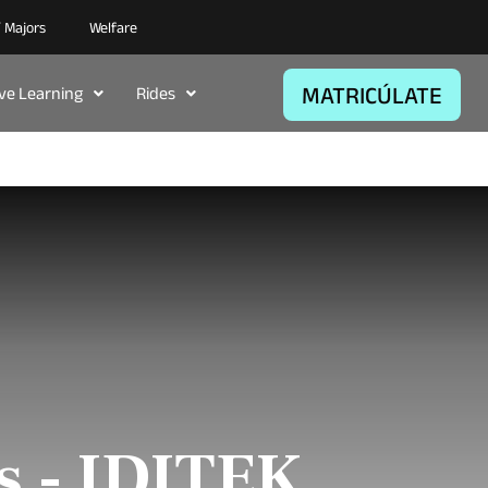
/ Majors
Welfare
MATRICÚLATE
ive Learning
Rides
s - IDITEK