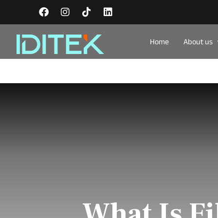
Home
About us
What Is F