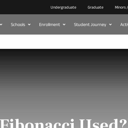
Undergraduate
Graduate
Minors 
Schools
Enrollment
Student Journey
Act
 Fibonacci Used?