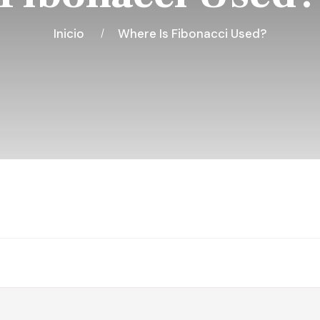
Inicio
Where Is Fibonacci Used?