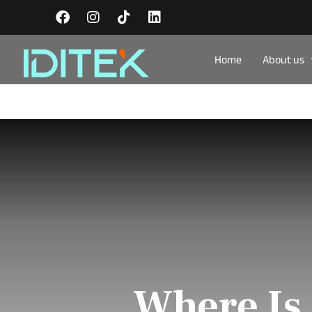
Home
About us
Where Is