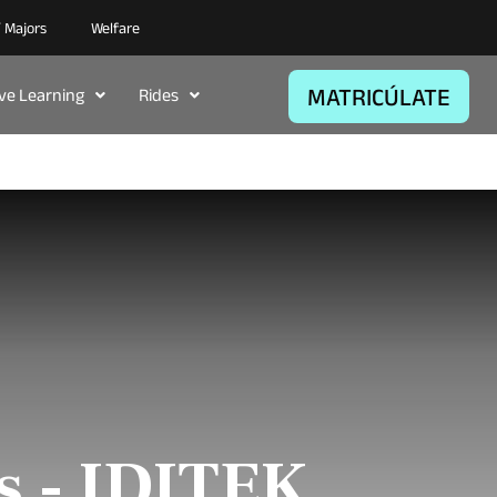
/ Majors
Welfare
MATRICÚLATE
ive Learning
Rides
s - IDITEK