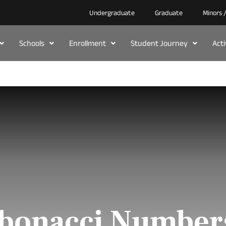
Undergraduate
Graduate
Minors 
Schools
Enrollment
Student Journey
Act
ibonacci Number