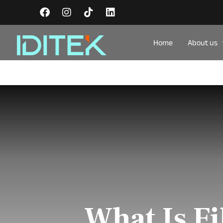
Home
About us
What Is F