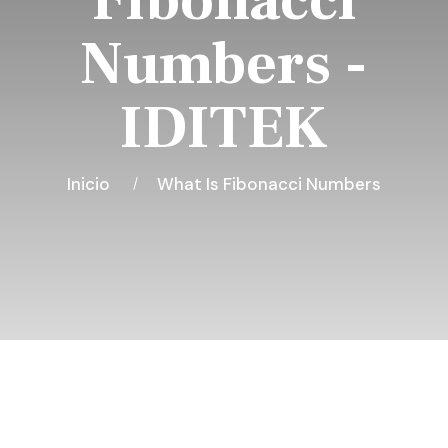
Fibonacci
Numbers -
IDITEK
Inicio
What Is Fibonacci Numbers