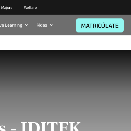
/ Majors
Welfare
MATRICÚLATE
ive Learning
Rides
s - IDITEK