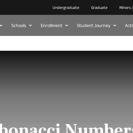
Undergraduate
Graduate
Minors 
Schools
Enrollment
Student Journey
Act
ibonacci Number