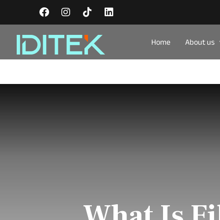
Home
About us
What Is F