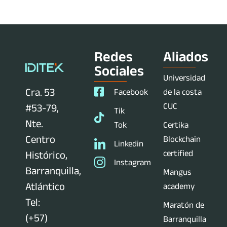
Redes
Aliados
Sociales
Universidad
Cra. 53
Facebook
de la costa
CUC
#53-79,
Tik
Nte.
Tok
Certika
Centro
Blockchain
Linkedin
certified
Histórico,
Instagram
Barranquilla,
Mangus
Atlántico
academy
Tel:
Maratón de
(+57)
Barranquilla