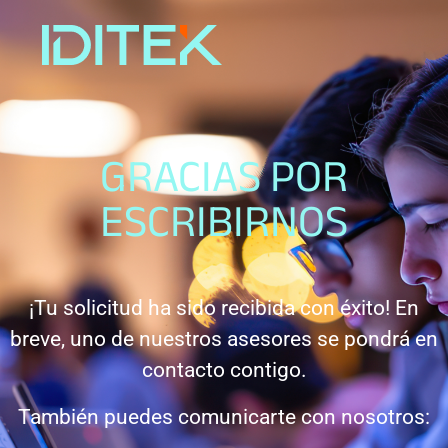
GRACIAS POR
ESCRIBIRNOS
¡Tu solicitud ha sido recibida con éxito! En
breve, uno de nuestros asesores se pondrá en
contacto contigo.
También puedes comunicarte con nosotros: