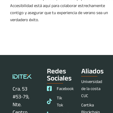
Accesibilidad está aquí para colaborar estrechamente
contigo y asegurar que tu experiencia de verano sea un
verdadero éxito.
Redes
Aliados
Sociales
Universidad
Cra. 53
Facebook
de la costa
CUC
#53-79,
Tik
Nte.
Tok
Certika
Centro
Blockchain