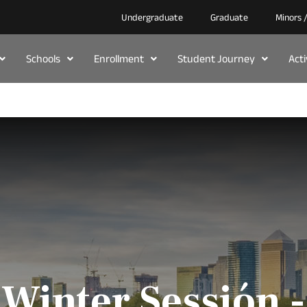
Undergraduate
Graduate
Minors 
Schools
Enrollment
Student Journey
Act
Winter Sessión 