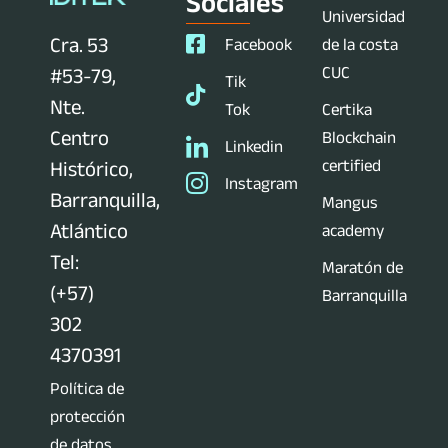
Sociales
Universidad
Cra. 53
Facebook
de la costa
CUC
#53-79,
Tik
Nte.
Tok
Certika
Centro
Blockchain
Linkedin
certified
Histórico,
Instagram
Barranquilla,
Mangus
Atlántico
academy
Tel:
Maratón de
(+57)
Barranquilla
302
4370391
Política de
protección
de datos