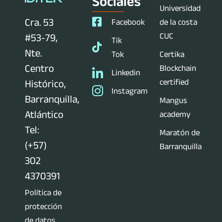
Sociales
Universidad
Cra. 53
Facebook
de la costa
CUC
#53-79,
Tik
Nte.
Tok
Certika
Centro
Blockchain
Linkedin
certified
Histórico,
Instagram
Barranquilla,
Mangus
Atlántico
academy
Tel:
Maratón de
(+57)
Barranquilla
302
4370391
Política de
protección
de datos