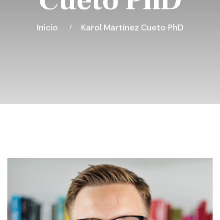
Cueto PhD
Inicio
Karol Martínez Cueto PhD