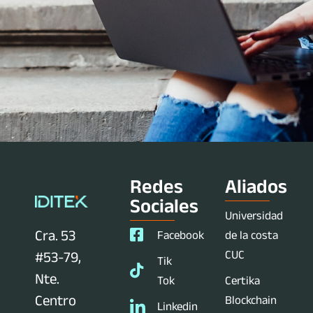
Redes
Aliados
Sociales
Universidad
Cra. 53
Facebook
de la costa
CUC
#53-79,
Tik
Nte.
Tok
Certika
Centro
Blockchain
Linkedin