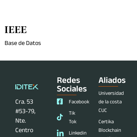
IEEE
Base de Datos
Redes
Aliados
Sociales
Universidad
Cra. 53
Facebook
de la costa
CUC
#53-79,
Tik
Nte.
Tok
Certika
Centro
Blockchain
Linkedin