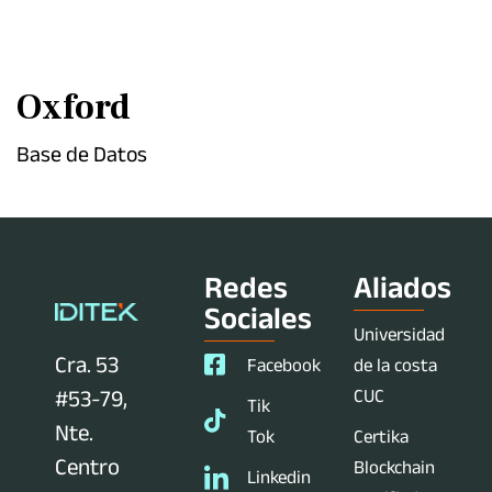
Oxford
Base de Datos
Redes
Aliados
Sociales
Universidad
Cra. 53
Facebook
de la costa
CUC
#53-79,
Tik
Nte.
Tok
Certika
Centro
Blockchain
Linkedin