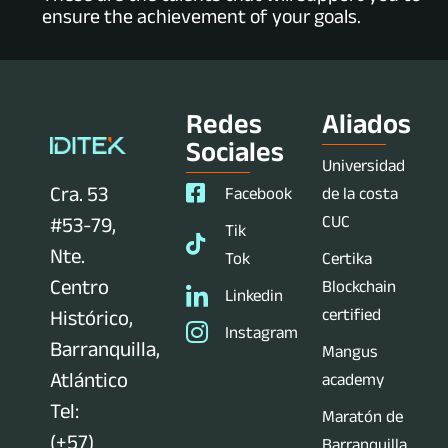
ensure the achievement of your goals.
Redes
Aliados
Sociales
Universidad
Cra. 53
Facebook
de la costa
CUC
#53-79,
Tik
Nte.
Tok
Certika
Centro
Blockchain
Linkedin
certified
Histórico,
Instagram
Barranquilla,
Mangus
Atlántico
academy
Tel:
Maratón de
(+57)
Barranquilla