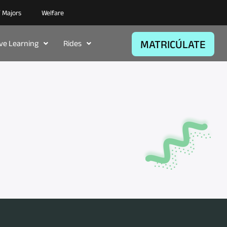
/ Majors
Welfare
MATRICÚLATE
ive Learning
Rides