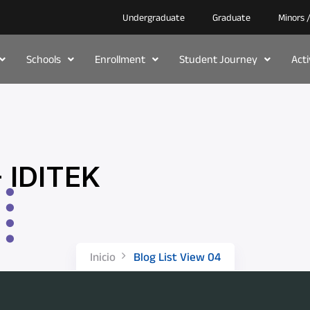
Undergraduate
Graduate
Minors 
Schools
Enrollment
Student Journey
Act
- IDITEK
Inicio
Blog List View 04