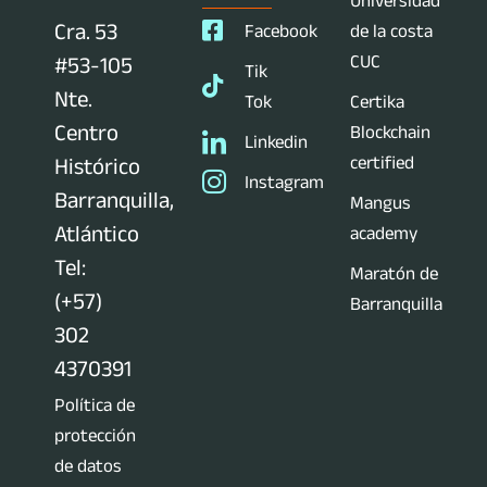
Universidad
Cra. 53
Facebook
de la costa
CUC
#53-105
Tik
Nte.
Tok
Certika
Centro
Blockchain
Linkedin
certified
Histórico
Instagram
Barranquilla,
Mangus
Atlántico
academy
Tel:
Maratón de
(+57)
Barranquilla
302
4370391
Política de
protección
de datos