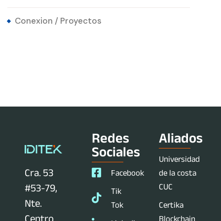
Conexion / Proyectos
Redes
Aliados
Sociales
Universidad
Cra. 53
Facebook
de la costa
CUC
#53-79,
Tik
Nte.
Tok
Certika
Centro
Blockchain