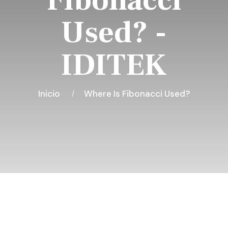
Fibonacci
Used? -
IDITEK
Inicio
Where Is Fibonacci Used?