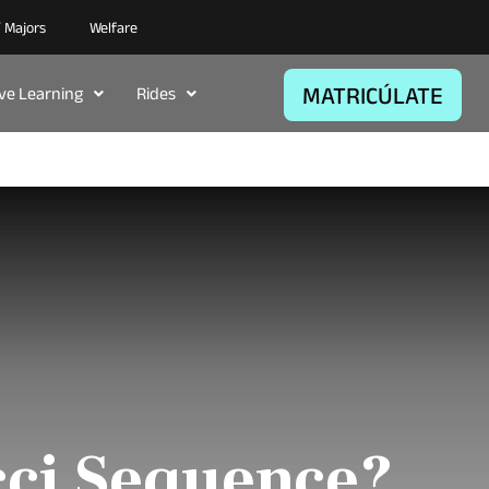
/ Majors
Welfare
MATRICÚLATE
ive Learning
Rides
cci Sequence?