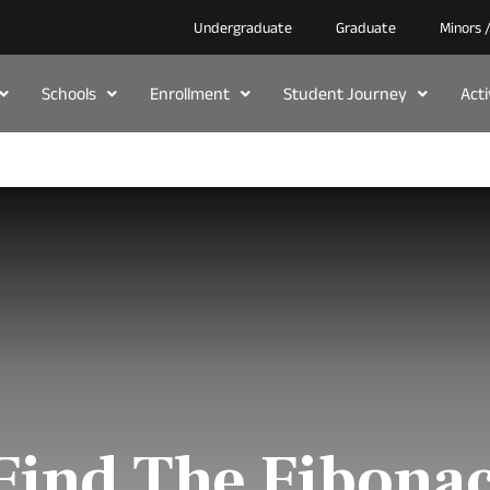
Undergraduate
Graduate
Minors 
Schools
Enrollment
Student Journey
Act
ind The Fibona