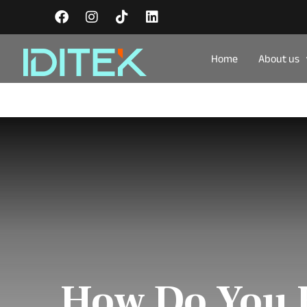
Home
About us
How Do You F