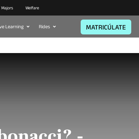
/ Majors
Welfare
MATRICÚLATE
ive Learning
Rides
bonacci? -