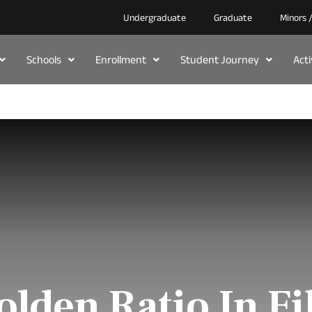
Undergraduate
Graduate
Minors 
Schools
Enrollment
Student Journey
Act
olden Ratio In Fi