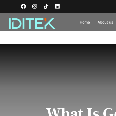
Home
About us
What Is G