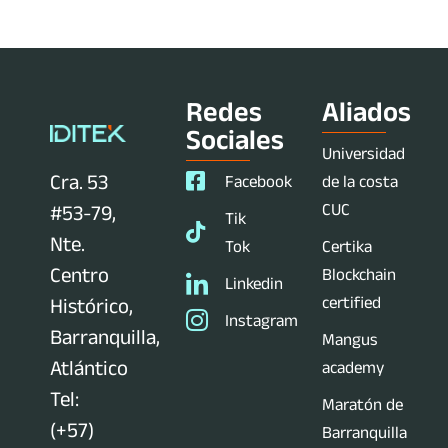
Redes
Aliados
Sociales
Universidad
Cra. 53
Facebook
de la costa
CUC
#53-79,
Tik
Nte.
Tok
Certika
Centro
Blockchain
Linkedin
certified
Histórico,
Instagram
Barranquilla,
Mangus
Atlántico
academy
Tel:
Maratón de
(+57)
Barranquilla