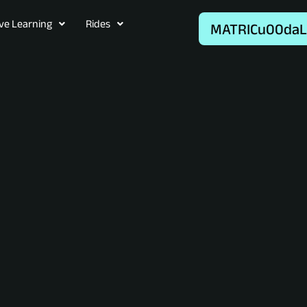
ive Learning
Rides
MATRICu00daL