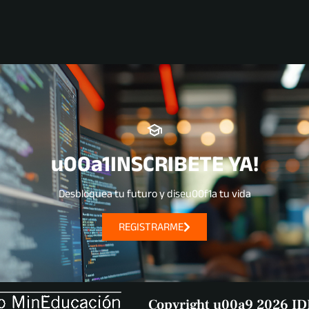
u00a1INSCRIBETE YA!
Desbloquea tu futuro y diseu00f1a tu vida
REGISTRARME
Copyright u00a9 2026 ID