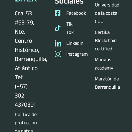
Sociales
Universidad
Cra. 53
Facebook
de la costa
CUC
#53-79,
Tik
Nte.
Tok
Certika
Centro
Blockchain
Linkedin
certified
Histórico,
Instagram
Barranquilla,
Mangus
Atlántico
academy
Tel:
Maratón de
(+57)
Barranquilla
302
4370391
Política de
protección
de datos