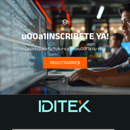
u00a1INSCRIBETE YA!
Desbloquea tu futuro y diseu00f1a tu vida
REGISTRARME