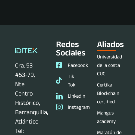
Redes
Aliados
Sociales
Universidad
Cra. 53
Facebook
de la costa
CUC
#53-79,
Tik
Nte.
Tok
Certika
Centro
Blockchain
Linkedin
certified
Histórico,
Instagram
Barranquilla,
Mangus
Atlántico
academy
Tel:
Maratón de