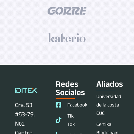
Redes
Aliados
Sociales
Universidad
Cra. 53
Facebook
de la costa
CUC
#53-79,
Tik
Nte.
Tok
Certika
Centro
Blockchain