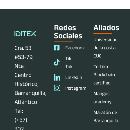
Redes
Aliados
Sociales
Universidad
Cra. 53
Facebook
de la costa
CUC
#53-79,
Tik
Nte.
Tok
Certika
Centro
Blockchain
Linkedin
certified
Histórico,
Instagram
Barranquilla,
Mangus
Atlántico
academy
Tel:
Maratón de
(+57)
Barranquilla
302